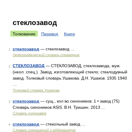
стеклозавод
Толкование
Перевод
Книги
стеклозавод
— стеклозавод …
1
Орфографический словарь-справочник
СТЕКЛОЗАВОД
— СТЕКЛОЗАВОД, стеклозавода, муж.
2
(неол. спец.). Завод, изготовляющий стекло; стеклодувный
завод. Толковый словарь Ушакова. Д.Н. Ушаков. 1935 1940
…
Толковый словарь Ушакова
стеклозавод
— сущ., кол во синонимов: 1 • завод (75)
3
Словарь синонимов ASIS. В.Н. Тришин. 2013 …
Словарь синонимов
стеклозавод
— стекольный завод …
4
Словарь сокращений и аббревиатур