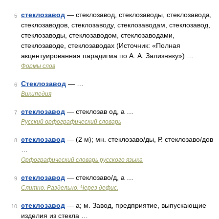
стеклозавод
— стеклозавод, стеклозаводы, стеклозавода,
5
стеклозаводов, стеклозаводу, стеклозаводам, стеклозавод,
стеклозаводы, стеклозаводом, стеклозаводами,
стеклозаводе, стеклозаводах (Источник: «Полная
акцентуированная парадигма по А. А. Зализняку») …
Формы слов
Стеклозавод
— …
6
Википедия
стеклозавод
— стеклозав од, а …
7
Русский орфографический словарь
стеклозавод
— (2 м); мн. стеклозаво/ды, Р. стеклозаво/дов
8
…
Орфографический словарь русского языка
стеклозавод
— стеклозаво/д, а …
9
Слитно. Раздельно. Через дефис.
стеклозавод
— а; м. Завод, предприятие, выпускающие
10
изделия из стекла …